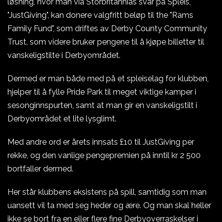
løsning, hvor man via Storbritannias svar på Spleis,
"JustGiving", kan donere valgfritt beløp til the "Rams
Family Fund", som driftes av Derby County Community
Trust, som videre bruker pengene til å kjøpe billetter til
vanskeligstilte i Derbyområdet.
Dermed er man både med på et spleiselag for klubben,
hjelper til å fylle Pride Park til meget viktige kamper i
sesonginnspurten, samt at man gir en vanskeligstilt i
Derbyområdet et lite lysglimt.
Med andre ord er årets innsats £10 til JustGiving per
rekke, og den vanlige pengepremien på inntil kr 2 500
bortfaller dermed.
Her står klubbens eksistens på spill, samtidig som man
uansett vil ta med seg heder og ære. Og man skal heller
ikke se bort fra en eller flere fine Derbyoverraskelser i