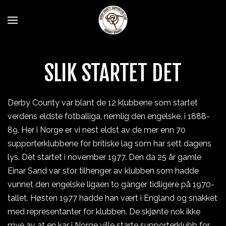
SLIK STARTET DET
Derby County var blant de 12 klubbene som startet
verdens eldste fotballiga, nemlig den engelske, i 1888-
89. Her i Norge er vi nest eldst av de mer enn 70
supporterklubbene for britiske lag som har sett dagens
lys. Det startet i november 1977. Den da 25 år gamle
Einar Sand var stor tilhenger av klubben som hadde
vunnet den engelske ligaen to ganger tidligere på 1970-
tallet. Høsten 1977 hadde han vært i England og snakket
med representanter for klubben. De skjønte nok ikke
mye av at en kar i Norge ville starte supporterklubb for