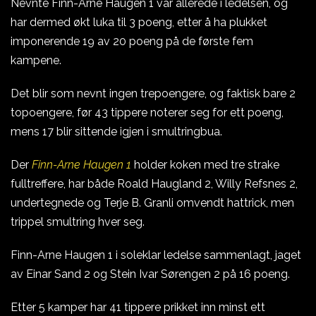
Nevnte Finn-Arne Haugen 1 var allerede i ledelsen, og
har dermed økt luka til 3 poeng, etter å ha plukket
imponerende 19 av 20 poeng på de første fem
kampene.
Det blir som nevnt ingen trepoengere, og faktisk bare 2
topoengere, før 43 tippere noterer seg for ett poeng,
mens 17 blir sittende igjen i smultringbua.
Der
Finn-Arne Haugen 1
holder koken med tre strake
fulltreffere, har både Roald Haugland 2, Willy Refsnes 2,
undertegnede og Terje B. Granli omvendt hattrick, men
trippel smultring hver seg.
Finn-Arne Haugen 1 i soleklar ledelse sammenlagt, jaget
av Einar Sand 2 og Stein Ivar Sørengen 2 på 16 poeng.
Etter 5 kamper har 41 tippere prikket inn minst ett