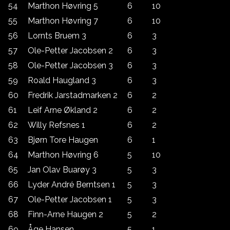
54
Marthon Høvring 5
6
10
55
Marthon Høvring 7
6
10
56
Lornts Bruem 3
6
3
57
Ole-Petter Jacobsen 2
6
3
58
Ole-Petter Jacobsen 3
6
3
59
Roald Haugland 3
6
3
60
Fredrik Jarstadmarken 2
6
2
61
Leif Arne Økland 2
6
2
62
Willy Refsnes 1
6
2
63
Bjørn Tore Haugen
6
1
64
Marthon Høvring 6
5
10
65
Jan Olav Buarøy 3
5
3
66
Lyder André Berntsen 1
5
3
67
Ole-Petter Jacobsen 1
5
3
68
Finn-Arne Haugen 2
5
2
69
Åge Hansen
5
1