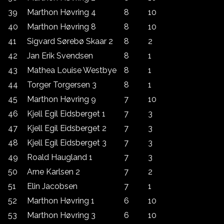
39
Marthon Høvring 4
8
10
40
Marthon Høvring 8
8
10
41
Sigvard Sørebø Skaar 2
8
2
42
Jan Erik Svendsen
8
1
43
Mathea Louise Westbye
8
1
44
Torger Torgersen 3
8
1
45
Marthon Høvring 9
7
10
46
Kjell Egil Eidsberget 1
7
3
47
Kjell Egil Eidsberget 2
7
3
48
Kjell Egil Eidsberget 3
7
3
49
Roald Haugland 1
7
3
50
Arne Karlsen 2
7
2
51
Elin Jacobsen
7
1
52
Marthon Høvring 1
6
10
53
Marthon Høvring 3
6
10