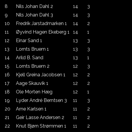
8
Nils Johan Dahl 2
14
3
9
Nils Johan Dahl 3
14
3
10
Fredrik Jarstadmarken 1
14
2
11
Øyvind Hagen Ekeberg 1
14
1
12
Einar Sand 1
13
3
13
Lornts Bruem 1
13
3
14
Arild B. Sand
13
1
15
Lornts Bruem 2
12
3
16
Kjell Greina Jacobsen 1
12
2
17
Aage Skauvik 1
12
2
18
Ole Morten Hæg
12
1
19
Lyder André Berntsen 3
11
3
20
Arne Karlsen 1
11
2
21
Geir Lasse Andersen 2
11
2
22
Knut Bjørn Strømmen 1
11
2