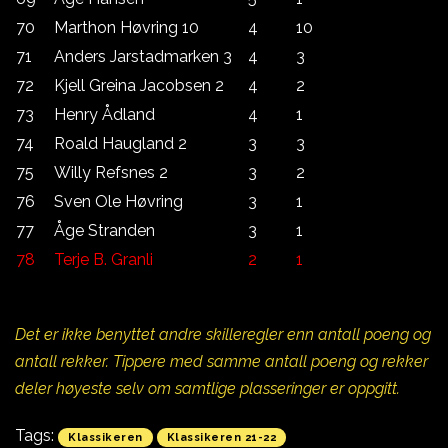
70
Marthon Høvring 10
4
10
71
Anders Jarstadmarken 3
4
3
72
Kjell Greina Jacobsen 2
4
2
73
Henry Ådland
4
1
74
Roald Haugland 2
3
3
75
Willy Refsnes 2
3
2
76
Sven Ole Høvring
3
1
77
Åge Stranden
3
1
78
Terje B. Granli
2
1
Det er ikke benyttet andre skilleregler enn antall poeng og
antall rekker. Tippere med samme antall poeng og rekker
deler høyeste selv om samtlige plasseringer er oppgitt.
Tags:
Klassikeren
Klassikeren 21-22