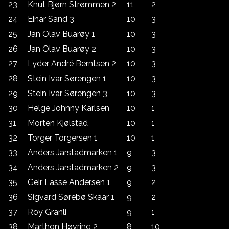
23
Knut Bjørn Strømmen 2
11
2
24
Einar Sand 3
10
3
25
Jan Olav Buarøy 1
10
3
26
Jan Olav Buarøy 2
10
3
27
Lyder André Berntsen 2
10
3
28
Stein Ivar Sørengen 1
10
3
29
Stein Ivar Sørengen 3
10
3
30
Helge Johnny Karlsen
10
1
31
Morten Kjølstad
10
1
32
Torger Torgersen 1
10
1
33
Anders Jarstadmarken 1
9
3
34
Anders Jarstadmarken 2
9
3
35
Geir Lasse Andersen 1
9
2
36
Sigvard Sørebø Skaar 1
9
2
37
Roy Granli
9
1
38
Marthon Høvring 2
8
10