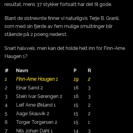
resultat, mens 37 stykker fortsatt har det til gode.
Blant de sistnevnte finner vi naturligvis Terje B. Granli,
som med sin fjerde av fem mulige smultringer blir
stående på 2 poeng nederst.
Snart halvveis, men kan det holde helt inn for Finn-Arne
Haugen 1?
#
Navn
P
R
1
Finn-Arne Haugen 1
19
2
2
Einar Sand 2
16
3
3
Stein Ivar Sørengen 2
16
3
4
Leif Arne Økland 1
15
2
5
Aage Skauvik 2
15
2
6
Torger Torgersen 2
15
1
7
Nils Johan Dahl 1
14
3