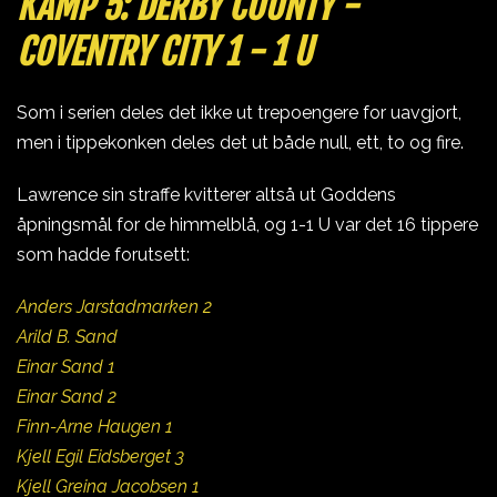
KAMP 5: DERBY COUNTY -
COVENTRY CITY 1 - 1 U
Som i serien deles det ikke ut trepoengere for uavgjort,
men i tippekonken deles det ut både null, ett, to og fire.
Lawrence sin straffe kvitterer altså ut Goddens
åpningsmål for de himmelblå, og 1-1 U var det 16 tippere
som hadde forutsett:
Anders Jarstadmarken 2
Arild B. Sand
Einar Sand 1
Einar Sand 2
Finn-Arne Haugen 1
Kjell Egil Eidsberget 3
Kjell Greina Jacobsen 1