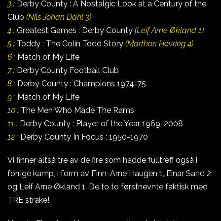
3 :
Derby County : A Nostalgic Look at a Century of the
Club
(Nils Johan Dahl 3)
4 :
Greatest Games : Derby County
(Leif Arne Økland 1)
5 :
Toddy : The Colin Todd Story
(Marthon Høvring 4)
6 :
Match of My Life
7 :
Derby County Football Club
8 :
Derby County : Champions 1974-75
9 :
Match of My Life
10 :
The Men Who Made The Rams
11 :
Derby County : Player of the Year 1969-2008
12 :
Derby County In Focus : 1950-1970
Vi finner altså tre av de fire som hadde fulltreff også i
forrige kamp, i form av Finn-Arne Haugen 1, Einar Sand 2
og Leif Arne Økland 1. De to to førstnevnte faktisk med
TRE strake!