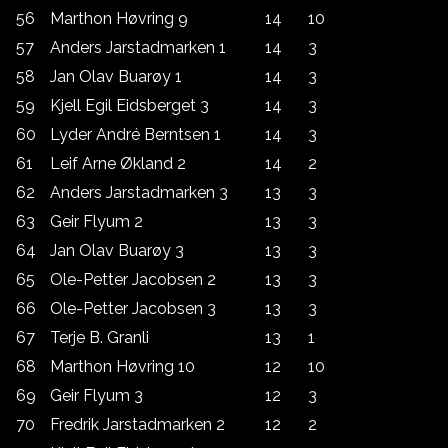
56
Marthon Høvring 9
14
10
57
Anders Jarstadmarken 1
14
3
58
Jan Olav Buarøy 1
14
3
59
Kjell Egil Eidsberget 3
14
3
60
Lyder André Berntsen 1
14
3
61
Leif Arne Økland 2
14
2
62
Anders Jarstadmarken 3
13
3
63
Geir Flyum 2
13
3
64
Jan Olav Buarøy 3
13
3
65
Ole-Petter Jacobsen 2
13
3
66
Ole-Petter Jacobsen 3
13
3
67
Terje B. Granli
13
1
68
Marthon Høvring 10
12
10
69
Geir Flyum 3
12
3
70
Fredrik Jarstadmarken 2
12
2