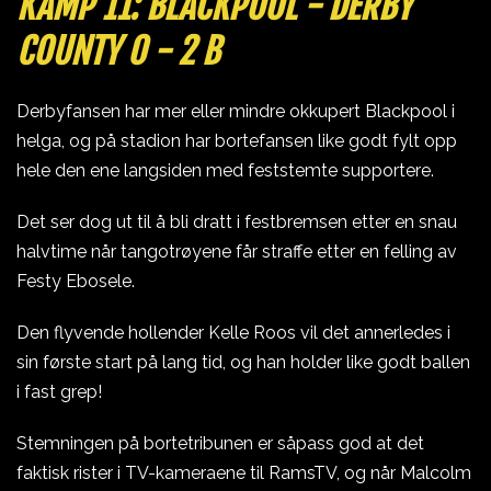
KAMP 11: BLACKPOOL - DERBY
COUNTY 0 - 2 B
Derbyfansen har mer eller mindre okkupert Blackpool i
helga, og på stadion har bortefansen like godt fylt opp
hele den ene langsiden med feststemte supportere.
Det ser dog ut til å bli dratt i festbremsen etter en snau
halvtime når tangotrøyene får straffe etter en felling av
Festy Ebosele.
Den flyvende hollender Kelle Roos vil det annerledes i
sin første start på lang tid, og han holder like godt ballen
i fast grep!
Stemningen på bortetribunen er såpass god at det
faktisk rister i TV-kameraene til RamsTV, og når Malcolm