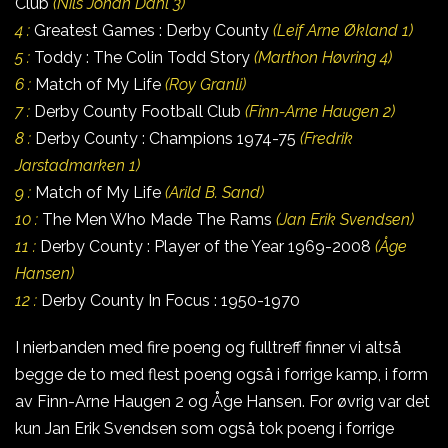
Club
(Nils Johan Dahl 3)
4 :
Greatest Games : Derby County
(Leif Arne Økland 1)
5 :
Toddy : The Colin Todd Story
(Marthon Høvring 4)
6 :
Match of My Life
(Roy Granli)
7 :
Derby County Football Club
(Finn-Arne Haugen 2)
8 :
Derby County : Champions 1974-75
(Fredrik
Jarstadmarken 1)
9 :
Match of My Life
(Arild B. Sand)
10 :
The Men Who Made The Rams
(Jan Erik Svendsen)
11 :
Derby County : Player of the Year 1969-2008
(Åge
Hansen)
12 :
Derby County In Focus : 1950-1970
I nierbanden med fire poeng og fulltreff finner vi altså
begge de to med flest poeng også i forrige kamp, i form
av Finn-Arne Haugen 2 og Åge Hansen. For øvrig var det
kun Jan Erik Svendsen som også tok poeng i forrige