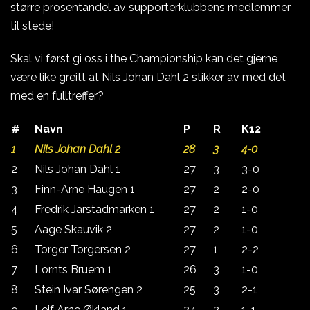
større prosentandel av supporterklubbens medlemmer
til stede!
Skal vi først gi oss i the Championship kan det gjerne
være like greitt at Nils Johan Dahl 2 stikker av med det
med en fulltreffer?
#
Navn
P
R
K12
1
Nils Johan Dahl 2
28
3
4-0
2
Nils Johan Dahl 1
27
3
3-0
3
Finn-Arne Haugen 1
27
2
2-0
4
Fredrik Jarstadmarken 1
27
2
1-0
5
Aage Skauvik 2
27
2
1-0
6
Torger Torgersen 2
27
1
2-2
7
Lornts Bruem 1
26
3
1-0
8
Stein Ivar Sørengen 2
25
3
2-1
9
Leif Arne Økland 1
24
2
1-1