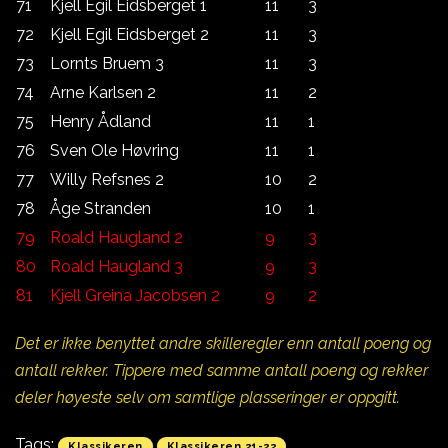
71
Kjell Egil Eidsberget 1
11
3
72
Kjell Egil Eidsberget 2
11
3
73
Lornts Bruem 3
11
3
74
Arne Karlsen 2
11
2
75
Henry Ådland
11
1
76
Sven Ole Høvring
11
1
77
Willy Refsnes 2
10
2
78
Åge Stranden
10
1
79
Roald Haugland 2
9
3
80
Roald Haugland 3
9
3
81
Kjell Greina Jacobsen 2
9
2
Det er ikke benyttet andre skilleregler enn antall poeng og
antall rekker. Tippere med samme antall poeng og rekker
deler høyeste selv om samtlige plasseringer er oppgitt.
Tags:
Klassikeren
Klassikeren 21-22