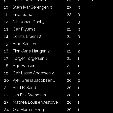
10
Stein Ivar Sørengen 3
23
3
11
Einar Sand 1
22
3
12
Nils Johan Dahl 3
22
3
13
Geir Flyum 1
21
3
14
Lornts Bruem 2
21
3
15
Arne Karlsen 1
21
2
16
Finn-Arne Haugen 2
21
2
17
Torger Torgersen 1
21
1
18
Åge Hansen
21
1
19
Geir Lasse Andersen 2
20
2
20
Kjell Greina Jacobsen 1
20
2
21
Arild B. Sand
20
1
22
Jan Erik Svendsen
20
1
23
Mathea Louise Westbye
20
1
24
Ole Morten Hæg
20
1