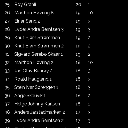
25
Roy Granli
20
1
26
Marthon Høvring 8
19
10
27
Einar Sand 2
19
3
28
Lyder André Berntsen 3
19
3
29
Knut Bjørn Strømmen 1
19
2
30
Knut Bjørn Strømmen 2
19
2
31
Sigvard Sørebø Skaar 1
19
2
32
Marthon Høvring 2
18
10
33
Jan Olav Buarøy 2
18
3
34
Roald Haugland 1
18
3
35
Stein Ivar Sørengen 1
18
3
36
Aage Skauvik 1
18
2
37
Helge Johnny Karlsen
18
1
38
Anders Jarstadmarken 2
17
3
39
Lyder André Berntsen 2
17
3