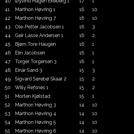
40
Øyvind Hagen Ekeberg 1
17
1
41
Marthon Høvring 1
16
10
42
Marthon Høvring 7
16
10
43
Ole-Petter Jacobsen 1
16
3
44
Geir Lasse Andersen 1
16
2
45
Bjørn Tore Haugen
16
1
46
Elin Jacobsen
16
1
47
Torger Torgersen 3
16
1
48
Einar Sand 3
15
3
49
Sigvard Sørebø Skaar 2
15
2
50
Willy Refsnes 1
15
2
51
Morten Kjølstad
15
1
52
Marthon Høvring 3
14
10
53
Marthon Høvring 4
14
10
54
Marthon Høvring 5
14
10
55
Marthon Høvring 6
14
10